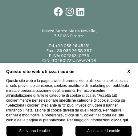
Piazza Santa Maria Novella,
7 50123 Firenze
Tel.
+39 055 26 45 181
Fax.
+39 055 26 58 387
P. IVA: 00226240273
CIN: IT048017A1UJWWV4DR
info@theplacefirenze.com
X
Questo sito web utilizza i cookie
Questo sito web e la pagina web di prenotazione utilizzano cookie tecnici
e, solo previo tuo consenso, cookies analitici e di marketing per pubblicità
mirata e personalizzazione degli annunci. Per acconsentire
all’installazione di tutte le categorie di cookie clicca su “Accetta tutti i
cookie” mentre per selezionare specifiche categorie di cookie, clicca su
"Seleziona i cookie"; mediante la “x” puoi invece chiudere il banner
rifiutando l’installazione di cookie diversi da quelli tecnici. Per riaprire il
banner e modificare le preferenze, clicca su “Cookie” nel footer del sito
Website by Blastness
-
Design by RWD RovaiWeber
web e della pagina di prenotazione. Per maggiori informazioni
clicca qui
.