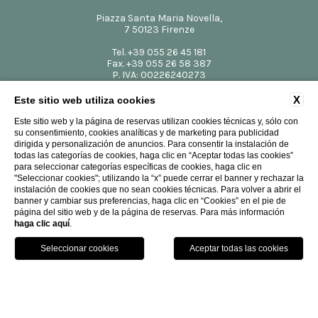
Piazza Santa Maria Novella,
7 50123 Firenze
Tel.
+39 055 26 45 181
Fax.
+39 055 26 58 387
P. IVA: 00226240273
CIN: IT048017A1UJWWV4DR
info@theplacefirenze.com
X
Este sitio web utiliza cookies
Este sitio web y la página de reservas utilizan cookies técnicas y, sólo con
su consentimiento, cookies analíticas y de marketing para publicidad
dirigida y personalización de anuncios. Para consentir la instalación de
todas las categorías de cookies, haga clic en “Aceptar todas las cookies”
para seleccionar categorías específicas de cookies, haga clic en
"Seleccionar cookies"; utilizando la “x” puede cerrar el banner y rechazar la
instalación de cookies que no sean cookies técnicas. Para volver a abrir el
banner y cambiar sus preferencias, haga clic en “Cookies” en el pie de
página del sitio web y de la página de reservas. Para más información
Website by Blastness
-
Design by RWD RovaiWeber
haga clic aquí
.
LLAMAR
DÓNDE