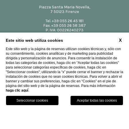
Piazza Santa Maria Novella,
7 50123 Firenze
Tel.
+39 055 26 45 181
Fax.
+39 055 26 58 387
P. IVA: 00226240273
CIN: IT048017A1UJWWV4DR
info@theplacefirenze.com
X
Este sitio web utiliza cookies
Este sitio web y la página de reservas utilizan cookies técnicas y, sólo con
su consentimiento, cookies analíticas y de marketing para publicidad
dirigida y personalización de anuncios. Para consentir la instalación de
todas las categorías de cookies, haga clic en “Aceptar todas las cookies”
para seleccionar categorías específicas de cookies, haga clic en
"Seleccionar cookies"; utilizando la “x” puede cerrar el banner y rechazar la
instalación de cookies que no sean cookies técnicas. Para volver a abrir el
banner y cambiar sus preferencias, haga clic en “Cookies” en el pie de
página del sitio web y de la página de reservas. Para más información
Website by Blastness
-
Design by RWD RovaiWeber
haga clic aquí
.
LLAMAR
DÓNDE